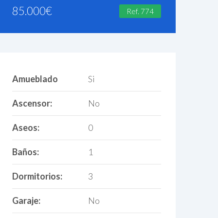
85.000
€
Ref. 774
Amueblado
Si
Ascensor:
No
Aseos:
0
Baños:
1
Dormitorios:
3
Garaje:
No